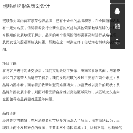
熙顺品牌形象策划设计
0531-
熙顺作为国内首家紫菜包饭品牌，已有十余年的品牌积累，在全国范围内具
58560791
QQ客服
有一定知名度，但随着餐饮行业新业态的兴起与其他紫菜包饭品牌的出现，
令熙顺的发展放缓了脚步。品牌的每个发展阶段都需要及时进行战略梳理，
从而发现问题进而解决问题。熙顺在这一时期选择了借助海右博纳突破瓶颈
期。
项目了解
在与客户进行沟通交谈后，我们实地走访了安徽、济南等多家店面，与消费
者和门店运营人员进行了解后，我们发现熙顺的发展主要存在两个难点：从
品牌内部来看，面临着招收新加盟商难度增大，加盟费难以提升的现状；从
品牌外部发展来看，则面对着品牌自身难以突破区域限制，从区域龙头走向
全国领导者显得困难重重等问题。
品牌诊断
经过走访与调研，在对消费者和市场多方面深入了解后，海右博纳认为，出
现以上两个发展难点的根源，主要由三个原因造成：1、认知不清。熙顺虽然