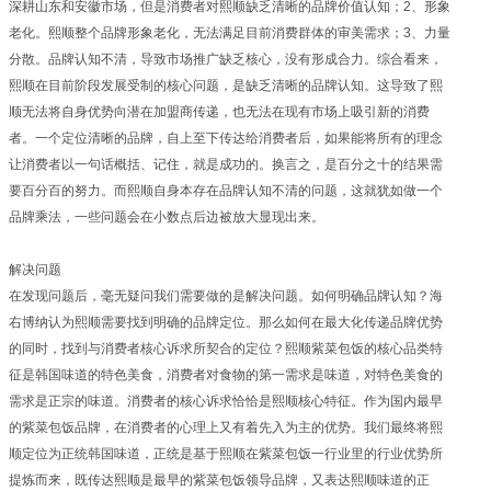
深耕山东和安徽市场，但是消费者对熙顺缺乏清晰的品牌价值认知；2、形象
老化。熙顺整个品牌形象老化，无法满足目前消费群体的审美需求；3、力量
分散。品牌认知不清，导致市场推广缺乏核心，没有形成合力。综合看来，
熙顺在目前阶段发展受制的核心问题，是缺乏清晰的品牌认知。这导致了熙
顺无法将自身优势向潜在加盟商传递，也无法在现有市场上吸引新的消费
者。一个定位清晰的品牌，自上至下传达给消费者后，如果能将所有的理念
让消费者以一句话概括、记住，就是成功的。换言之，是百分之十的结果需
要百分百的努力。而熙顺自身本存在品牌认知不清的问题，这就犹如做一个
品牌乘法，一些问题会在小数点后边被放大显现出来。
解决问题
在发现问题后，毫无疑问我们需要做的是解决问题。如何明确品牌认知？海
右博纳认为熙顺需要找到明确的品牌定位。那么如何在最大化传递品牌优势
的同时，找到与消费者核心诉求所契合的定位？熙顺紫菜包饭的核心品类特
征是韩国味道的特色美食，消费者对食物的第一需求是味道，对特色美食的
需求是正宗的味道。消费者的核心诉求恰恰是熙顺核心特征。作为国内最早
的紫菜包饭品牌，在消费者的心理上又有着先入为主的优势。我们最终将熙
顺定位为正统韩国味道，正统是基于熙顺在紫菜包饭一行业里的行业优势所
提炼而来，既传达熙顺是最早的紫菜包饭领导品牌，又表达熙顺味道的正