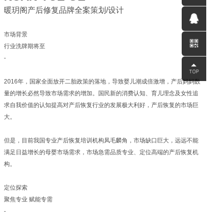
暖玥阁产后修复品牌全案策划/设计
0531-
市场背景
58560791
QQ客服
行业洗牌期将至
-
2016年，国家全面放开二胎政策的落地，导致婴儿潮成倍激增，产后妈妈数
量的增长必然导致市场需求的增加。国民新的消费认知、育儿理念及女性追
求自我价值的认知提高对产后恢复行业的发展极大利好，产后恢复的市场巨
大。
但是，目前我国专业产后恢复培训机构凤毛麟角，市场缺口巨大，远远不能
满足日益增长的母婴市场需求，市场急需品质专业、定位高端的产后恢复机
构。
定位探索
聚焦专业 赋能专需
-