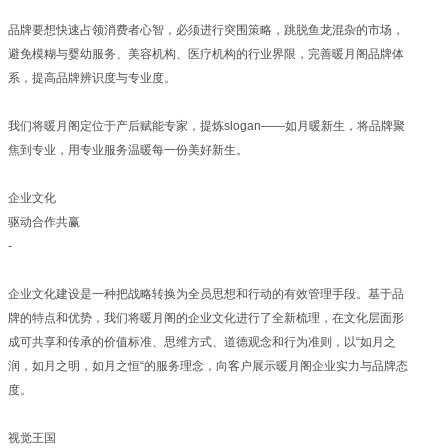
品牌要想快速占领消费者心智，必须进行突围策略，跳脱鱼龙混杂的市场，
避免模糊与婴幼服务、美容机构、医疗机构的行业界限，完善暖月阁品牌体
系，提高品牌辨识度与专业度。
我们将暖月阁定位于产后赋能专家，提炼slogan——如月暖新生，将品牌聚
焦到专业，用专业服务温暖每一份美好新生。
企业文化
驱动合作共赢
-
企业文化建设是一种把战略转换为全员思想和行动的有效管理手段。基于品
牌的特点和优势，我们将暖月阁的企业文化进行了全新梳理，在文化层面形
成可共享和传承的价值标准、思维方式、道德观念和行为准则，以“如月之
润，如月之明，如月之恒“的服务理念，向客户展示暖月阁企业实力与品牌态
度。
视觉王国