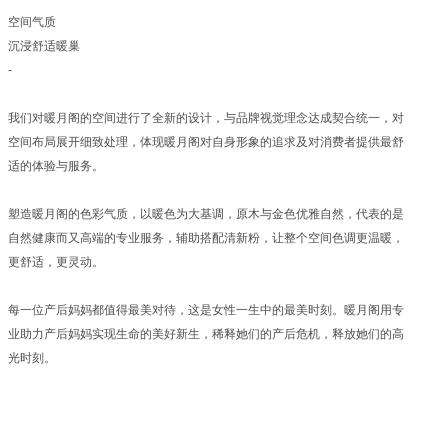
空间气质
沉浸舒适暖巢
-
我们对暖月阁的空间进行了全新的设计，与品牌视觉理念达成契合统一，对
空间布局展开细致处理，体现暖月阁对自身形象的追求及对消费者提供最舒
适的体验与服务。
塑造暖月阁的色彩气质，以暖色为大基调，原木与金色优雅自然，代表的是
自然健康而又高端的专业服务，辅助搭配清新粉，让整个空间色调更温暖，
更舒适，更灵动。
每一位产后妈妈都值得最美对待，这是女性一生中的最美时刻。暖月阁用专
业助力产后妈妈实现生命的美好新生，稀释她们的产后危机，释放她们的高
光时刻。