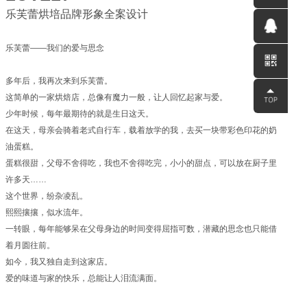
乐芙蕾烘培品牌形象全案设计
0531-
乐芙蕾——我们的爱与思念
58560791
QQ客服
多年后，我再次来到乐芙蕾。
这简单的一家烘焙店，总像有魔力一般，让人回忆起家与爱。
少年时候，每年最期待的就是生日这天。
在这天，母亲会骑着老式自行车，载着放学的我，去买一块带彩色印花的奶
油蛋糕。
蛋糕很甜，父母不舍得吃，我也不舍得吃完，小小的甜点，可以放在厨子里
许多天……
这个世界，纷杂凌乱。
熙熙攘攘，似水流年。
一转眼，每年能够呆在父母身边的时间变得屈指可数，潜藏的思念也只能借
着月圆往前。
如今，我又独自走到这家店。
爱的味道与家的快乐，总能让人泪流满面。