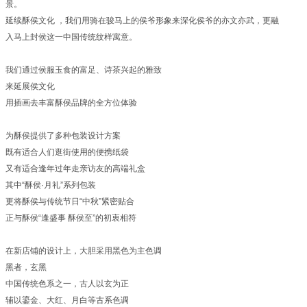
景。
延续酥侯文化 ，我们用骑在骏马上的侯爷形象来深化侯爷的亦文亦武，更融
入马上封侯这一中国传统纹样寓意。
我们通过侯服玉食的富足、诗茶兴起的雅致
来延展侯文化
用插画去丰富酥侯品牌的全方位体验
为酥侯提供了多种包装设计方案
既有适合人们逛街使用的便携纸袋
又有适合逢年过年走亲访友的高端礼盒
其中“酥侯·月礼”系列包装
更将酥侯与传统节日“中秋”紧密贴合
正与酥侯“逢盛事 酥侯至”的初衷相符
在新店铺的设计上，大胆采用黑色为主色调
黑者，玄黑
中国传统色系之一，古人以玄为正
辅以鎏金、大红、月白等古系色调