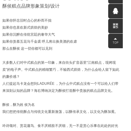
酥侯糕点品牌形象策划/设计
0531-
如果你怀念旧时点心的朴而不拙
58560791
QQ客服
如果你也喜欢新式烘焙的美妙
如果你沉醉在传统宫廷的奢华大气
如果你羡慕五花马千金裘 呼儿将出换美酒的欢虐
那么在酥侯 这一切你都可以见到
大多数人们对中式糕点的第一印象，来自街头扩音器里“江南糕点，现烤现
卖”的电子声。中式糕点的精细繁巧，不输西式烘焙，为什么会给人留下如此
的廉价感？
人们提起马卡龙会想到LADURÉE ，为什么中式糕点没有一个可以给人们带
来深刻认知的品牌？海右博纳决定为酥侯打造酥中贵族的糕点品牌文化。
酥侯，酥为姓 侯为名
我们想把传统酥点与传统文化重新激荡，以酥传承文化，以文化为酥加冕。
吟诗颂对、赏花遛鸟、食不厌精脍不厌细，无一不是赏心乐事在此处的好光