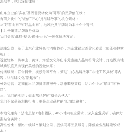
形冠军，我们深刻理解：
山东企业的“实在”基因需要转化为“可靠”的品牌信任状；
鲁商文化中的“诚信”“匠心”是品牌故事的核心素材；
从“好客山东”到“好品山东”，地域公共品牌能为本土企业背书。
▍2. 全链路品牌服务体系
我们提供“战略-视觉-传播-运营”一体化解决方案：
战略定位：基于山东产业特色与消费趋势，为企业锚定差异化赛道（如圣都抓掌
柜）；
视觉锤炼：将泰山、黄河、海岱文化等山东元素融入品牌符号设计，打造既有地
域辨识度又有现代美感的视觉体系；
传播破圈：联合抖音、视频号等平台，策划“山东品牌故事”“非遗工艺揭秘”等内
容，让品牌文化“活起来”；
长效运营：定期输出品牌健康度报告，动态调整策略，助力企业从“爆红”到“长
红”。
三、我们的承诺：做山东品牌的“成长合伙人”
我们不仅是策划执行者，更是企业品牌的“长期陪跑者”：
本地化服务：济南总部+地市团队，48小时内响应需求，深入企业调研，确保方
案贴合实际；
高性价比：相比一线城市策划公司，提供同等品质服务，降低企业品牌建设成
本；