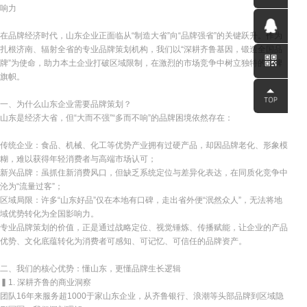
响力
0531-
在品牌经济时代，山东企业正面临从“制造大省”向“品牌强省”的关键跃升。作为
扎根济南、辐射全省的专业品牌策划机构，我们以“深耕齐鲁基因，锻造全国品
58560791
QQ客服
牌”为使命，助力本土企业打破区域限制，在激烈的市场竞争中树立独特的品牌
旗帜。
一、为什么山东企业需要品牌策划？
山东是经济大省，但“大而不强”“多而不响”的品牌困境依然存在：
传统企业：食品、机械、化工等优势产业拥有过硬产品，却因品牌老化、形象模
糊，难以获得年轻消费者与高端市场认可；
新兴品牌：虽抓住新消费风口，但缺乏系统定位与差异化表达，在同质化竞争中
沦为“流量过客”；
区域局限：许多“山东好品”仅在本地有口碑，走出省外便“泯然众人”，无法将地
域优势转化为全国影响力。
专业品牌策划的价值，正是通过战略定位、视觉锤炼、传播赋能，让企业的产品
优势、文化底蕴转化为消费者可感知、可记忆、可信任的品牌资产。
二、我们的核心优势：懂山东，更懂品牌生长逻辑
▍1. 深耕齐鲁的商业洞察
团队16年来服务超1000于家山东企业，从齐鲁银行、浪潮等头部品牌到区域隐